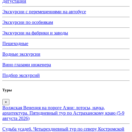
Дегустации
Экскурсии с перемещениями на автобусе
Экскурсии по особнякам
Экскурсии на фабрики и заводы
Пешеходные
Водные экскурсии
Вино глазами инженера
Подбор экскурсий
Туры
×
Волжская Венеция на пороге Азии: лотосы, наука,
архитектура. Пятидневный тур по Астраханскому краю (5-9
августа 2026)
Судьба усадеб. Четырехдневный тур по северу Костромской