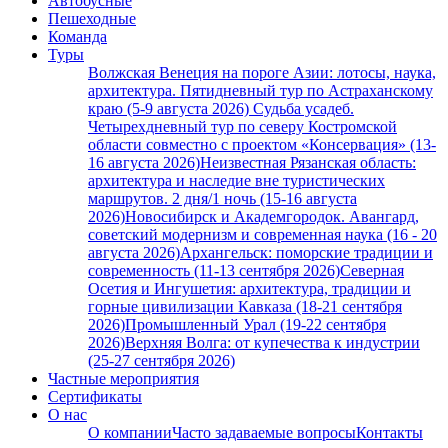
Автобусные
Пешеходные
Команда
Туры
Волжская Венеция на пороге Азии: лотосы, наука,
архитектура. Пятидневный тур по Астраханскому
краю (5-9 августа 2026)
Судьба усадеб.
Четырехдневный тур по северу Костромской
области совместно с проектом «Консервация» (13-
16 августа 2026)
Неизвестная Рязанская область:
архитектура и наследие вне туристических
маршрутов. 2 дня/1 ночь (15-16 августа
2026)
Новосибирск и Академгородок. Авангард,
советский модернизм и современная наука (16 - 20
августа 2026)
Архангельск: поморские традиции и
современность (11-13 сентября 2026)
Северная
Осетия и Ингушетия: архитектура, традиции и
горные цивилизации Кавказа (18-21 сентября
2026)
Промышленный Урал (19-22 сентября
2026)
Верхняя Волга: от купечества к индустрии
(25-27 сентября 2026)
Частные мероприятия
Сертификаты
О нас
О компании
Часто задаваемые вопросы
Контакты