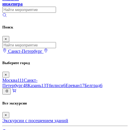
инженера
Поиск
×
Санкт-Петербург
Выберите город
×
Москва
111
Санкт-
Петербург
48
Казань
13
Тбилиси
6
Ереван
17
Белград
6
Все экскурсии
×
Экскурсии с посещением зданий