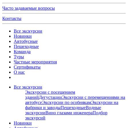
Часто задаваемые вопросы
Контакты
Все экскурсии
Новинки
Автобусные
Пешеходные
Команда
Туры
Частные мероприятия
Сертификаты
О нас
Все экскурсии
Экскурсии с посещением
зданий
Дегустации
Экскурсии с перемещениями на
автобусе
Экскурсии по особнякам
Экскурсии на
фабрики и заводы
Пешеходные
Водные
экскурсии
Вино глазами инженера
Подбор
экскурсий
Новинки