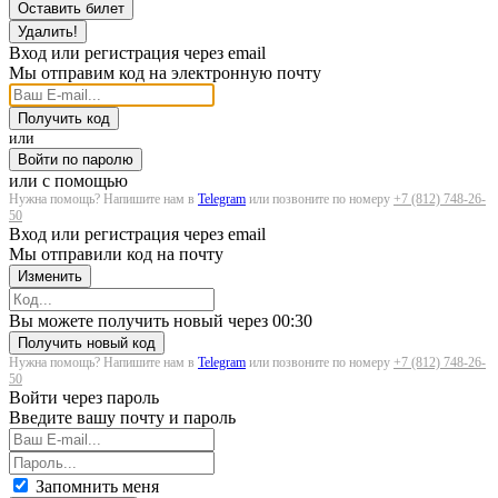
Оставить билет
Удалить!
Вход или регистрация через email
Мы отправим код на электронную почту
Получить код
или
Войти по паролю
или с помощью
Нужна помощь? Напишите нам в
Telegram
или позвоните по номеру
+7 (812) 748-26-
50
Вход или регистрация через email
Мы отправили код на почту
Изменить
Загрузка...
Вы можете получить новый через
00:30
Получить новый код
Нужна помощь? Напишите нам в
Telegram
или позвоните по номеру
+7 (812) 748-26-
50
Войти через пароль
Введите вашу почту и пароль
Запомнить меня