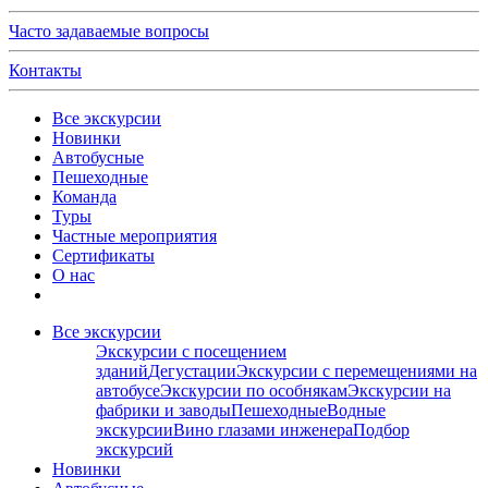
Часто задаваемые вопросы
Контакты
Все экскурсии
Новинки
Автобусные
Пешеходные
Команда
Туры
Частные мероприятия
Сертификаты
О нас
Все экскурсии
Экскурсии с посещением
зданий
Дегустации
Экскурсии с перемещениями на
автобусе
Экскурсии по особнякам
Экскурсии на
фабрики и заводы
Пешеходные
Водные
экскурсии
Вино глазами инженера
Подбор
экскурсий
Новинки