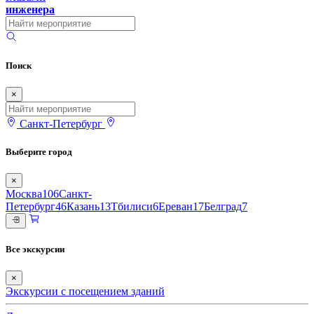
инженера
Поиск
×
Санкт-Петербург
Выберите город
×
Москва
106
Санкт-
Петербург
46
Казань
13
Тбилиси
6
Ереван
17
Белград
7
Все экскурсии
×
Экскурсии с посещением зданий