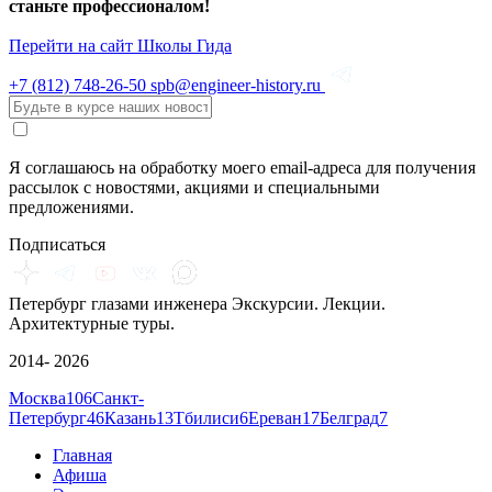
станьте профессионалом!
Перейти на сайт Школы Гида
+7 (812)
748-26-50
spb@engineer-history.ru
Я соглашаюсь на обработку моего email-адреса для получения
рассылок с новостями, акциями и специальными
предложениями.
Подписаться
Петербург глазами инженера
Экскурсии. Лекции.
Архитектурные туры.
2014- 2026
Москва
106
Санкт-
Петербург
46
Казань
13
Тбилиси
6
Ереван
17
Белград
7
Главная
Афиша