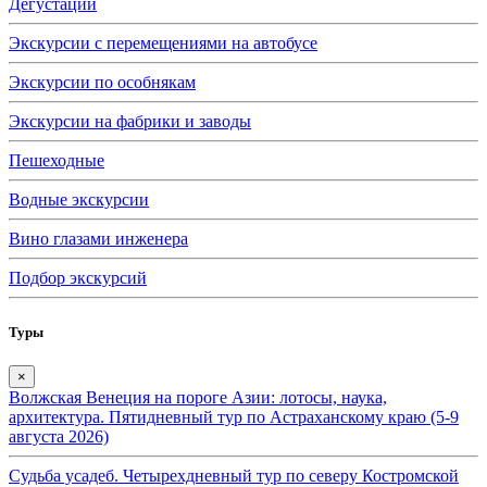
Дегустации
Экскурсии с перемещениями на автобусе
Экскурсии по особнякам
Экскурсии на фабрики и заводы
Пешеходные
Водные экскурсии
Вино глазами инженера
Подбор экскурсий
Туры
×
Волжская Венеция на пороге Азии: лотосы, наука,
архитектура. Пятидневный тур по Астраханскому краю (5-9
августа 2026)
Судьба усадеб. Четырехдневный тур по северу Костромской