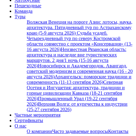
Автобусные
Пешеходные
Команда
Туры
Волжская Венеция на пороге Азии: лотосы, наука,
архитектура. Пятидневный тур по Астраханскому
краю (5-9 августа 2026)
Судьба усадеб.
Четырехдневный тур по северу Костромской
области совместно с проектом «Консервация» (13-
16 августа 2026)
Неизвестная Рязанская область:
архитектура и наследие вне туристических
маршрутов. 2 дня/1 ночь (15-16 августа
2026)
Новосибирск и Академгородок. Авангард,
советский модернизм и современная наука (16 - 20
августа 2026)
Архангельск: поморские традиции и
современность (11-13 сентября 2026)
Северная
Осетия и Ингушетия: архитектура, традиции и
горные цивилизации Кавказа (18-21 сентября
2026)
Промышленный Урал (19-22 сентября
2026)
Верхняя Волга: от купечества к индустрии
(25-27 сентября 2026)
Частные мероприятия
Сертификаты
О нас
О компании
Часто задаваемые вопросы
Контакты