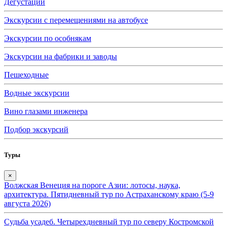
Дегустации
Экскурсии с перемещениями на автобусе
Экскурсии по особнякам
Экскурсии на фабрики и заводы
Пешеходные
Водные экскурсии
Вино глазами инженера
Подбор экскурсий
Туры
×
Волжская Венеция на пороге Азии: лотосы, наука,
архитектура. Пятидневный тур по Астраханскому краю (5-9
августа 2026)
Судьба усадеб. Четырехдневный тур по северу Костромской