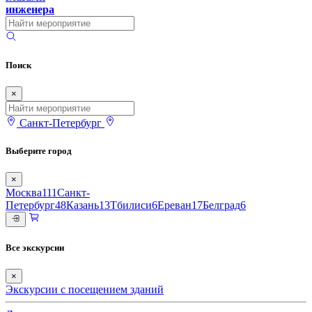
инженера
Поиск
×
Санкт-Петербург
Выберите город
×
Москва
111
Санкт-
Петербург
48
Казань
13
Тбилиси
6
Ереван
17
Белград
6
Все экскурсии
×
Экскурсии с посещением зданий