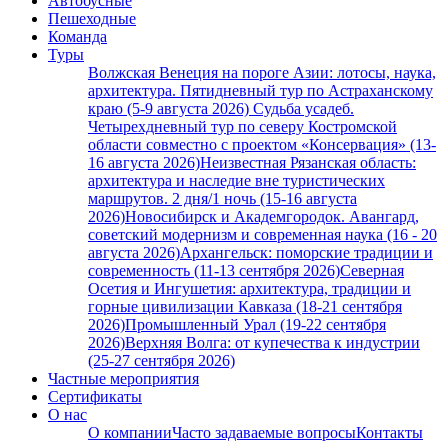
Автобусные
Пешеходные
Команда
Туры
Волжская Венеция на пороге Азии: лотосы, наука,
архитектура. Пятидневный тур по Астраханскому
краю (5-9 августа 2026)
Судьба усадеб.
Четырехдневный тур по северу Костромской
области совместно с проектом «Консервация» (13-
16 августа 2026)
Неизвестная Рязанская область:
архитектура и наследие вне туристических
маршрутов. 2 дня/1 ночь (15-16 августа
2026)
Новосибирск и Академгородок. Авангард,
советский модернизм и современная наука (16 - 20
августа 2026)
Архангельск: поморские традиции и
современность (11-13 сентября 2026)
Северная
Осетия и Ингушетия: архитектура, традиции и
горные цивилизации Кавказа (18-21 сентября
2026)
Промышленный Урал (19-22 сентября
2026)
Верхняя Волга: от купечества к индустрии
(25-27 сентября 2026)
Частные мероприятия
Сертификаты
О нас
О компании
Часто задаваемые вопросы
Контакты