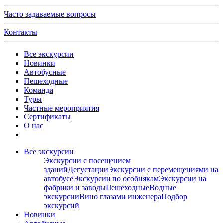
Часто задаваемые вопросы
Контакты
Все экскурсии
Новинки
Автобусные
Пешеходные
Команда
Туры
Частные мероприятия
Сертификаты
О нас
Все экскурсии
Экскурсии с посещением
зданий
Дегустации
Экскурсии с перемещениями на
автобусе
Экскурсии по особнякам
Экскурсии на
фабрики и заводы
Пешеходные
Водные
экскурсии
Вино глазами инженера
Подбор
экскурсий
Новинки