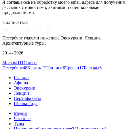
Я соглашаюсь на обработку моего email-адреса для получения
рассылок с новостями, акциями и специальными
предложениями.
Подписаться
Петербург глазами инженера
Экскурсии. Лекции.
Архитектурные туры.
2014- 2026
Москва
111
Санкт-
Петербург
48
Казань
13
Тбилиси
6
Ереван
17
Белград
6
Главная
Афиша
Экскурсии
Лекции
Сертификаты
Школа Гида
Медиа
Частные
Туры
Нашли ошибку или есть идея? Напишите нам!