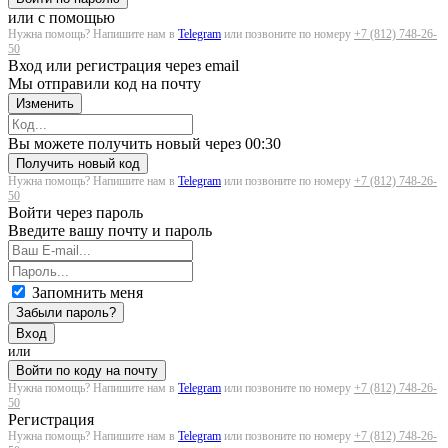
или с помощью
Нужна помощь? Напишите нам в
Telegram
или позвоните по номеру
+7 (812) 748-26-
50
Вход или регистрация через email
Мы отправили код на почту
Изменить
Загрузка...
Вы можете получить новый через
00:30
Получить новый код
Нужна помощь? Напишите нам в
Telegram
или позвоните по номеру
+7 (812) 748-26-
50
Войти через пароль
Введите вашу почту и пароль
Запомнить меня
Забыли пароль?
Вход
или
Войти по коду на почту
Нужна помощь? Напишите нам в
Telegram
или позвоните по номеру
+7 (812) 748-26-
50
Регистрация
Нужна помощь? Напишите нам в
Telegram
или позвоните по номеру
+7 (812) 748-26-