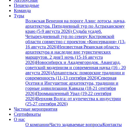
Автобусные
Пешеходные
Команда
Туры
Волжская Венеция на пороге Азии: лотосы, наука,
архитектура. Пятидневный тур по Астраханскому
краю (5-9 августа 2026)
Судьба усадеб.
Четырехдневный тур по северу Костромской
области совместно с проектом «Консервация» (13-
16 августа 2026)
Неизвестная Рязанская область:
архитектура и наследие вне туристических
маршрутов. 2 дня/1 ночь (15-16 августа
2026)
Новосибирск и Академгородок. Авангард,
советский модернизм и современная наука (16 - 20
августа 2026)
Архангельск: поморские традиции и
современность (11-13 сентября 2026)
Северная
Осетия и Ингушетия: архитектура, традиции и
горные цивилизации Кавказа (18-21 сентября
2026)
Промышленный Урал (19-22 сентября
2026)
Верхняя Волга: от купечества к индустрии
(25-27 сентября 2026)
Частные мероприятия
Сертификаты
О нас
О компании
Часто задаваемые вопросы
Контакты