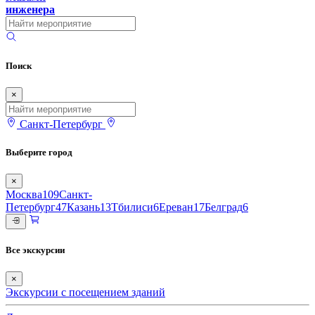
инженера
Поиск
×
Санкт-Петербург
Выберите город
×
Москва
109
Санкт-
Петербург
47
Казань
13
Тбилиси
6
Ереван
17
Белград
6
Все экскурсии
×
Экскурсии с посещением зданий