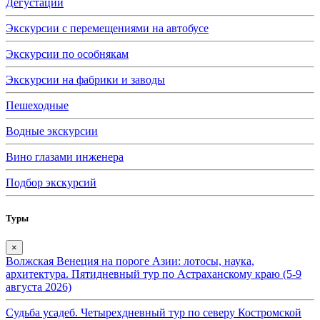
Дегустации
Экскурсии с перемещениями на автобусе
Экскурсии по особнякам
Экскурсии на фабрики и заводы
Пешеходные
Водные экскурсии
Вино глазами инженера
Подбор экскурсий
Туры
×
Волжская Венеция на пороге Азии: лотосы, наука,
архитектура. Пятидневный тур по Астраханскому краю (5-9
августа 2026)
Судьба усадеб. Четырехдневный тур по северу Костромской