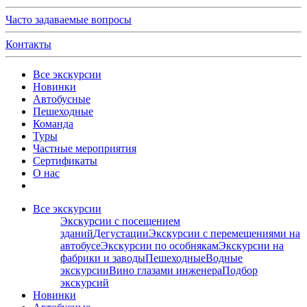
Часто задаваемые вопросы
Контакты
Все экскурсии
Новинки
Автобусные
Пешеходные
Команда
Туры
Частные мероприятия
Сертификаты
О нас
Все экскурсии
Экскурсии с посещением
зданий
Дегустации
Экскурсии с перемещениями на
автобусе
Экскурсии по особнякам
Экскурсии на
фабрики и заводы
Пешеходные
Водные
экскурсии
Вино глазами инженера
Подбор
экскурсий
Новинки