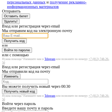
персональных данных
и
получение рекламно-
информационных материалов
Отправить
Оставить билет
Удалить!
Вход или регистрация через email
Мы отправим код на электронную почту
Получить код
или
Войти по паролю
или с помощью
Нужна помощь? Напишите нам в
Telegram
или позвоните по номеру
+7 (812) 748-26-
50
Вход или регистрация через email
Мы отправили код на почту
Изменить
Загрузка...
Вы можете получить новый через
00:30
Получить новый код
Нужна помощь? Напишите нам в
Telegram
или позвоните по номеру
+7 (812) 748-26-
50
Войти через пароль
Введите вашу почту и пароль