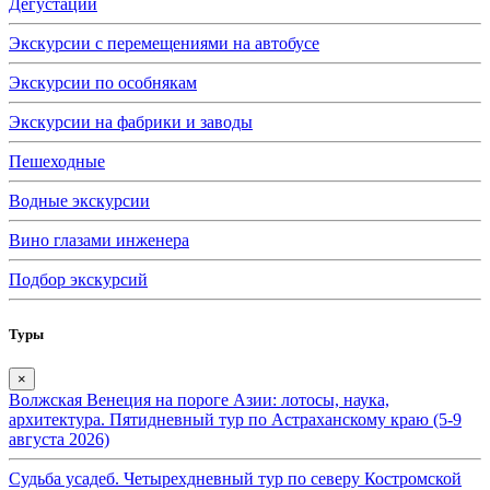
Дегустации
Экскурсии с перемещениями на автобусе
Экскурсии по особнякам
Экскурсии на фабрики и заводы
Пешеходные
Водные экскурсии
Вино глазами инженера
Подбор экскурсий
Туры
×
Волжская Венеция на пороге Азии: лотосы, наука,
архитектура. Пятидневный тур по Астраханскому краю (5-9
августа 2026)
Судьба усадеб. Четырехдневный тур по северу Костромской