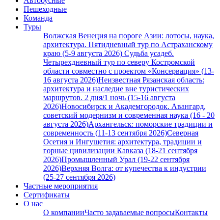
Автобусные
Пешеходные
Команда
Туры
Волжская Венеция на пороге Азии: лотосы, наука,
архитектура. Пятидневный тур по Астраханскому
краю (5-9 августа 2026)
Судьба усадеб.
Четырехдневный тур по северу Костромской
области совместно с проектом «Консервация» (13-
16 августа 2026)
Неизвестная Рязанская область:
архитектура и наследие вне туристических
маршрутов. 2 дня/1 ночь (15-16 августа
2026)
Новосибирск и Академгородок. Авангард,
советский модернизм и современная наука (16 - 20
августа 2026)
Архангельск: поморские традиции и
современность (11-13 сентября 2026)
Северная
Осетия и Ингушетия: архитектура, традиции и
горные цивилизации Кавказа (18-21 сентября
2026)
Промышленный Урал (19-22 сентября
2026)
Верхняя Волга: от купечества к индустрии
(25-27 сентября 2026)
Частные мероприятия
Сертификаты
О нас
О компании
Часто задаваемые вопросы
Контакты