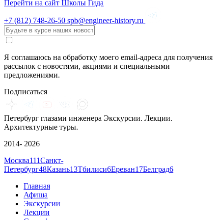
Перейти на сайт Школы Гида
+7 (812)
748-26-50
spb@engineer-history.ru
Я соглашаюсь на обработку моего email-адреса для получения
рассылок с новостями, акциями и специальными
предложениями.
Подписаться
Петербург глазами инженера
Экскурсии. Лекции.
Архитектурные туры.
2014- 2026
Москва
111
Санкт-
Петербург
48
Казань
13
Тбилиси
6
Ереван
17
Белград
6
Главная
Афиша
Экскурсии
Лекции