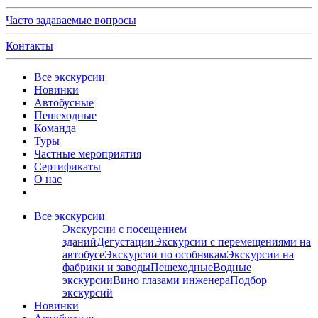
Часто задаваемые вопросы
Контакты
Все экскурсии
Новинки
Автобусные
Пешеходные
Команда
Туры
Частные мероприятия
Сертификаты
О нас
Все экскурсии
Экскурсии с посещением
зданий
Дегустации
Экскурсии с перемещениями на
автобусе
Экскурсии по особнякам
Экскурсии на
фабрики и заводы
Пешеходные
Водные
экскурсии
Вино глазами инженера
Подбор
экскурсий
Новинки