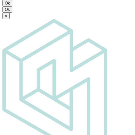
Ok
Ok
×