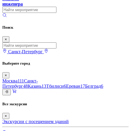
инженера
Поиск
×
Санкт-Петербург
Выберите город
×
Москва
111
Санкт-
Петербург
48
Казань
13
Тбилиси
6
Ереван
17
Белград
6
Все экскурсии
×
Экскурсии с посещением зданий