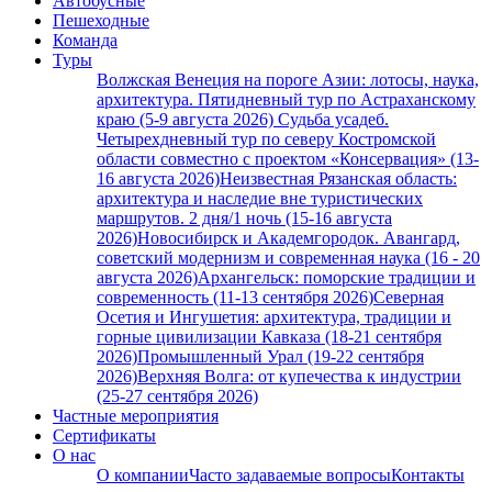
Автобусные
Пешеходные
Команда
Туры
Волжская Венеция на пороге Азии: лотосы, наука,
архитектура. Пятидневный тур по Астраханскому
краю (5-9 августа 2026)
Судьба усадеб.
Четырехдневный тур по северу Костромской
области совместно с проектом «Консервация» (13-
16 августа 2026)
Неизвестная Рязанская область:
архитектура и наследие вне туристических
маршрутов. 2 дня/1 ночь (15-16 августа
2026)
Новосибирск и Академгородок. Авангард,
советский модернизм и современная наука (16 - 20
августа 2026)
Архангельск: поморские традиции и
современность (11-13 сентября 2026)
Северная
Осетия и Ингушетия: архитектура, традиции и
горные цивилизации Кавказа (18-21 сентября
2026)
Промышленный Урал (19-22 сентября
2026)
Верхняя Волга: от купечества к индустрии
(25-27 сентября 2026)
Частные мероприятия
Сертификаты
О нас
О компании
Часто задаваемые вопросы
Контакты