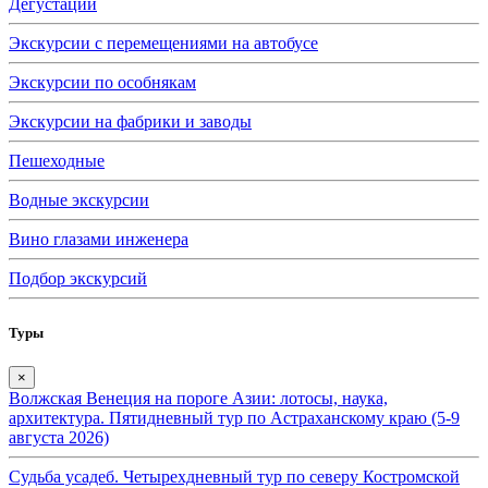
Дегустации
Экскурсии с перемещениями на автобусе
Экскурсии по особнякам
Экскурсии на фабрики и заводы
Пешеходные
Водные экскурсии
Вино глазами инженера
Подбор экскурсий
Туры
×
Волжская Венеция на пороге Азии: лотосы, наука,
архитектура. Пятидневный тур по Астраханскому краю (5-9
августа 2026)
Судьба усадеб. Четырехдневный тур по северу Костромской