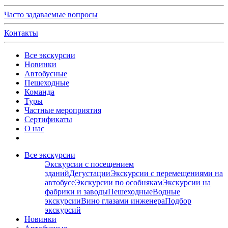
Часто задаваемые вопросы
Контакты
Все экскурсии
Новинки
Автобусные
Пешеходные
Команда
Туры
Частные мероприятия
Сертификаты
О нас
Все экскурсии
Экскурсии с посещением
зданий
Дегустации
Экскурсии с перемещениями на
автобусе
Экскурсии по особнякам
Экскурсии на
фабрики и заводы
Пешеходные
Водные
экскурсии
Вино глазами инженера
Подбор
экскурсий
Новинки