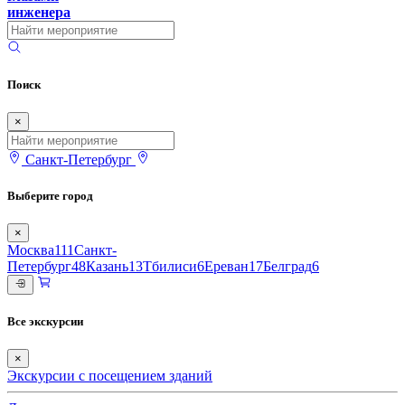
инженера
Поиск
×
Санкт-Петербург
Выберите город
×
Москва
111
Санкт-
Петербург
48
Казань
13
Тбилиси
6
Ереван
17
Белград
6
Все экскурсии
×
Экскурсии с посещением зданий