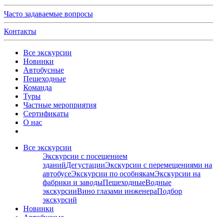
Часто задаваемые вопросы
Контакты
Все экскурсии
Новинки
Автобусные
Пешеходные
Команда
Туры
Частные мероприятия
Сертификаты
О нас
Все экскурсии
Экскурсии с посещением
зданий
Дегустации
Экскурсии с перемещениями на
автобусе
Экскурсии по особнякам
Экскурсии на
фабрики и заводы
Пешеходные
Водные
экскурсии
Вино глазами инженера
Подбор
экскурсий
Новинки