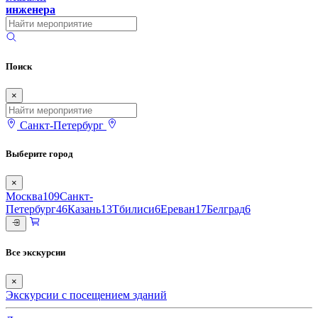
инженера
Поиск
×
Санкт-Петербург
Выберите город
×
Москва
109
Санкт-
Петербург
46
Казань
13
Тбилиси
6
Ереван
17
Белград
6
Все экскурсии
×
Экскурсии с посещением зданий