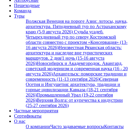
Автобусные
Пешеходные
Команда
Туры
Волжская Венеция на пороге Азии: лотосы, наука,
архитектура. Пятидневный тур по Астраханскому
краю (5-9 августа 2026)
Судьба усадеб.
Четырехдневный тур по северу Костромской
области совместно с проектом «Консервация» (13-
16 августа 2026)
Неизвестная Рязанская область:
архитектура и наследие вне туристических
маршрутов. 2 дня/1 ночь (15-16 августа
2026)
Новосибирск и Академгородок. Авангард,
советский модернизм и современная наука (16 - 20
августа 2026)
Архангельск: поморские традиции и
современность (11-13 сентября 2026)
Северная
Осетия и Ингушетия: архитектура, традиции и
горные цивилизации Кавказа (18-21 сентября
2026)
Промышленный Урал (19-22 сентября
2026)
Верхняя Волга: от купечества к индустрии
(25-27 сентября 2026)
Частные мероприятия
Сертификаты
О нас
О компании
Часто задаваемые вопросы
Контакты