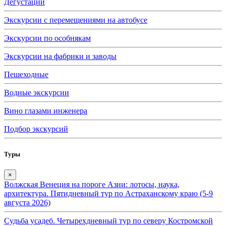
Дегустации
Экскурсии с перемещениями на автобусе
Экскурсии по особнякам
Экскурсии на фабрики и заводы
Пешеходные
Водные экскурсии
Вино глазами инженера
Подбор экскурсий
Туры
×
Волжская Венеция на пороге Азии: лотосы, наука,
архитектура. Пятидневный тур по Астраханскому краю (5-9
августа 2026)
Судьба усадеб. Четырехдневный тур по северу Костромской