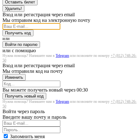
Оставить билет
Удалить!
Вход или регистрация через email
Мы отправим код на электронную почту
Получить код
или
Войти по паролю
или с помощью
Нужна помощь? Напишите нам в
Telegram
или позвоните по номеру
+7 (812) 748-26-
50
Вход или регистрация через email
Мы отправили код на почту
Изменить
Загрузка...
Вы можете получить новый через
00:30
Получить новый код
Нужна помощь? Напишите нам в
Telegram
или позвоните по номеру
+7 (812) 748-26-
50
Войти через пароль
Введите вашу почту и пароль
Запомнить меня