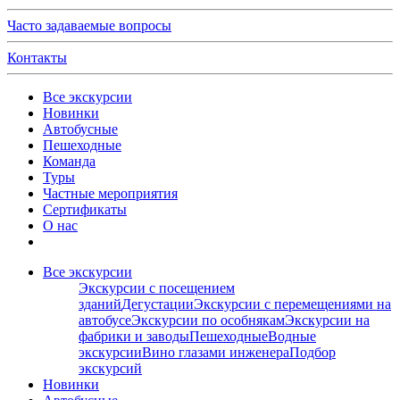
Часто задаваемые вопросы
Контакты
Все экскурсии
Новинки
Автобусные
Пешеходные
Команда
Туры
Частные мероприятия
Сертификаты
О нас
Все экскурсии
Экскурсии с посещением
зданий
Дегустации
Экскурсии с перемещениями на
автобусе
Экскурсии по особнякам
Экскурсии на
фабрики и заводы
Пешеходные
Водные
экскурсии
Вино глазами инженера
Подбор
экскурсий
Новинки