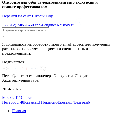
Откройте для себя увлекательный мир экскурсий и
станьте профессионалом!
Перейти на сайт Школы Гида
+7 (812)
748-26-50
spb@engineer-history.ru
Я соглашаюсь на обработку моего email-адреса для получения
рассылок с новостями, акциями и специальными
предложениями.
Подписаться
Петербург глазами инженера
Экскурсии. Лекции.
Архитектурные туры.
2014- 2026
Москва
111
Санкт-
Петербург
48
Казань
13
Тбилиси
6
Ереван
17
Белград
6
Главная