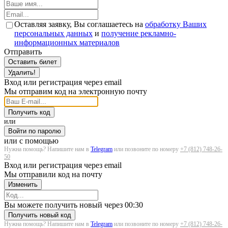
Оставляя заявку, Вы соглашаетесь на
обработку Ваших
персональных данных
и
получение рекламно-
информационных материалов
Отправить
Оставить билет
Удалить!
Вход или регистрация через email
Мы отправим код на электронную почту
Получить код
или
Войти по паролю
или с помощью
Нужна помощь? Напишите нам в
Telegram
или позвоните по номеру
+7 (812) 748-26-
50
Вход или регистрация через email
Мы отправили код на почту
Изменить
Загрузка...
Вы можете получить новый через
00:30
Получить новый код
Нужна помощь? Напишите нам в
Telegram
или позвоните по номеру
+7 (812) 748-26-