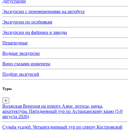
Дегустации
Экскурсии с перемещениями на автобусе
Экскурсии по особнякам
Экскурсии на фабрики и заводы
Пешеходные
Водные экскурсии
Вино глазами инженера
Подбор экскурсий
Туры
×
Волжская Венеция на пороге Азии: лотосы, наука,
архитектура. Пятидневный тур по Астраханскому краю (5-9
августа 2026)
Судьба усадеб. Четырехдневный тур по северу Костромской