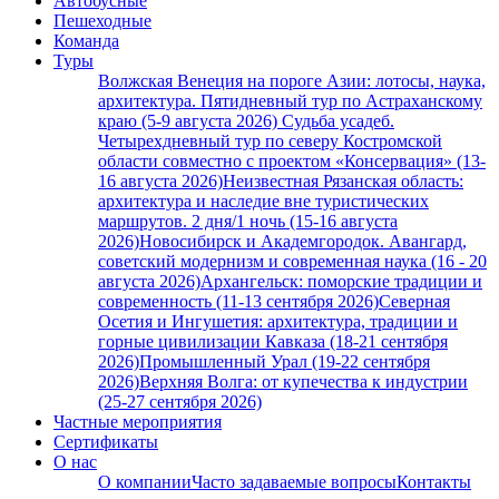
Автобусные
Пешеходные
Команда
Туры
Волжская Венеция на пороге Азии: лотосы, наука,
архитектура. Пятидневный тур по Астраханскому
краю (5-9 августа 2026)
Судьба усадеб.
Четырехдневный тур по северу Костромской
области совместно с проектом «Консервация» (13-
16 августа 2026)
Неизвестная Рязанская область:
архитектура и наследие вне туристических
маршрутов. 2 дня/1 ночь (15-16 августа
2026)
Новосибирск и Академгородок. Авангард,
советский модернизм и современная наука (16 - 20
августа 2026)
Архангельск: поморские традиции и
современность (11-13 сентября 2026)
Северная
Осетия и Ингушетия: архитектура, традиции и
горные цивилизации Кавказа (18-21 сентября
2026)
Промышленный Урал (19-22 сентября
2026)
Верхняя Волга: от купечества к индустрии
(25-27 сентября 2026)
Частные мероприятия
Сертификаты
О нас
О компании
Часто задаваемые вопросы
Контакты