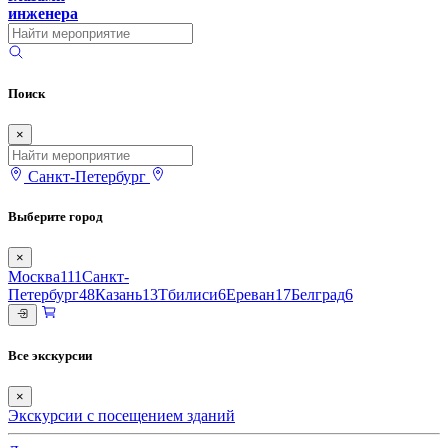
инженера
Поиск
×
Санкт-Петербург
Выберите город
×
Москва
111
Санкт-
Петербург
48
Казань
13
Тбилиси
6
Ереван
17
Белград
6
Все экскурсии
×
Экскурсии с посещением зданий