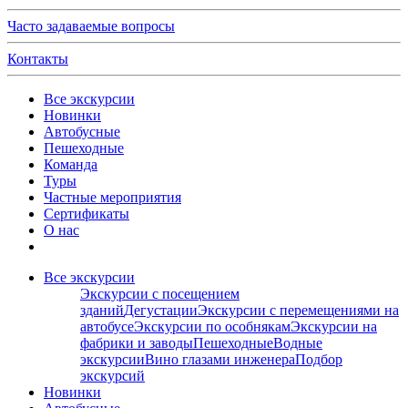
Часто задаваемые вопросы
Контакты
Все экскурсии
Новинки
Автобусные
Пешеходные
Команда
Туры
Частные мероприятия
Сертификаты
О нас
Все экскурсии
Экскурсии с посещением
зданий
Дегустации
Экскурсии с перемещениями на
автобусе
Экскурсии по особнякам
Экскурсии на
фабрики и заводы
Пешеходные
Водные
экскурсии
Вино глазами инженера
Подбор
экскурсий
Новинки