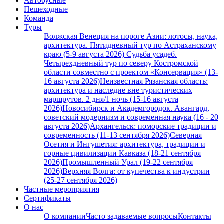
Автобусные
Пешеходные
Команда
Туры
Волжская Венеция на пороге Азии: лотосы, наука,
архитектура. Пятидневный тур по Астраханскому
краю (5-9 августа 2026)
Судьба усадеб.
Четырехдневный тур по северу Костромской
области совместно с проектом «Консервация» (13-
16 августа 2026)
Неизвестная Рязанская область:
архитектура и наследие вне туристических
маршрутов. 2 дня/1 ночь (15-16 августа
2026)
Новосибирск и Академгородок. Авангард,
советский модернизм и современная наука (16 - 20
августа 2026)
Архангельск: поморские традиции и
современность (11-13 сентября 2026)
Северная
Осетия и Ингушетия: архитектура, традиции и
горные цивилизации Кавказа (18-21 сентября
2026)
Промышленный Урал (19-22 сентября
2026)
Верхняя Волга: от купечества к индустрии
(25-27 сентября 2026)
Частные мероприятия
Сертификаты
О нас
О компании
Часто задаваемые вопросы
Контакты