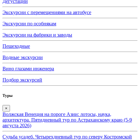
Дегустации
Экскурсии с перемещениями на автобусе
Экскурсии по особнякам
Экскурсии на фабрики и заводы
Пешеходные
Водные экскурсии
Вино глазами инженера
Подбор экскурсий
Туры
×
Волжская Венеция на пороге Азии: лотосы, наука,
архитектура. Пятидневный тур по Астраханскому краю (5-9
августа 2026)
Судьба усадеб. Четырехдневный тур по северу Костромской