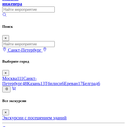
инженера
Поиск
×
Санкт-Петербург
Выберите город
×
Москва
111
Санкт-
Петербург
48
Казань
13
Тбилиси
6
Ереван
17
Белград
6
Все экскурсии
×
Экскурсии с посещением зданий