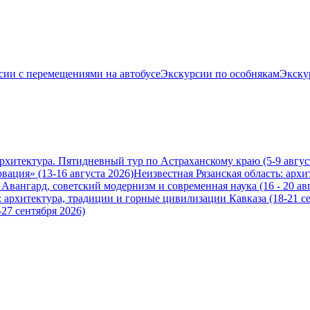
сии с перемещениями на автобусе
Экскурсии по особнякам
Экску
архитектура. Пятидневный тур по Астраханскому краю (5-9 авгус
вация» (13-16 августа 2026)
Неизвестная Рязанская область: архи
вангард, советский модернизм и современная наука (16 - 20 авг
 архитектура, традиции и горные цивилизации Кавказа (18-21 се
-27 сентября 2026)