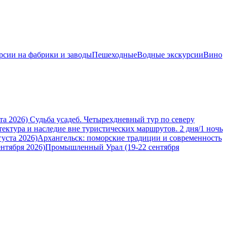
рсии на фабрики и заводы
Пешеходные
Водные экскурсии
Вино
та 2026)
Судьба усадеб. Четырехдневный тур по северу
тектура и наследие вне туристических маршрутов. 2 дня/1 ночь
уста 2026)
Архангельск: поморские традиции и современность
нтября 2026)
Промышленный Урал (19-22 сентября