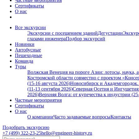
Частные мероприятия
Сертификаты
О нас
Все экскурсии
Экскурсии с посещением зданий
Дегустации
Экскур
глазами инженера
Подбор экскурсий
Новинки
Автобусные
Пешеходные
Команда
Туры
Волжская Венеция на пороге Азии: лотосы, наука, 
Костромской области совместно с проектом «Консер
(15-16 августа 2026)
Новосибирск и Академгородок. А
(11-13 сентября 2026)
Северная Осетия и Ингушетия:
2026)
Верхняя Волга: от купечества к индустрии (25
Частные мероприятия
Сертификаты
О нас
О компании
Часто задаваемые вопросы
Контакты
Подобрать экскурсию
+7 (499)
322-23-25
hello@engineer-history.ru