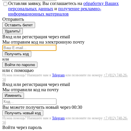
Оставляя заявку, Вы соглашаетесь на
обработку Ваших
персональных данных
и
получение рекламно-
информационных материалов
Отправить
Оставить билет
Удалить!
Вход или регистрация через email
Мы отправим код на электронную почту
Получить код
или
Войти по паролю
или с помощью
Нужна помощь? Напишите нам в
Telegram
или позвоните по номеру
+7 (812) 748-26-
50
Вход или регистрация через email
Мы отправили код на почту
Изменить
Загрузка...
Вы можете получить новый через
00:30
Получить новый код
Нужна помощь? Напишите нам в
Telegram
или позвоните по номеру
+7 (812) 748-26-
50
Войти через пароль