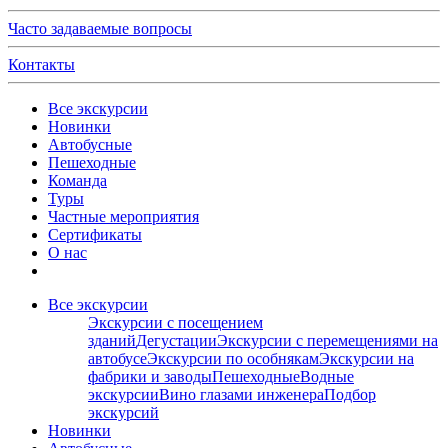
Часто задаваемые вопросы
Контакты
Все экскурсии
Новинки
Автобусные
Пешеходные
Команда
Туры
Частные мероприятия
Сертификаты
О нас
Все экскурсии
Экскурсии с посещением
зданий
Дегустации
Экскурсии с перемещениями на
автобусе
Экскурсии по особнякам
Экскурсии на
фабрики и заводы
Пешеходные
Водные
экскурсии
Вино глазами инженера
Подбор
экскурсий
Новинки