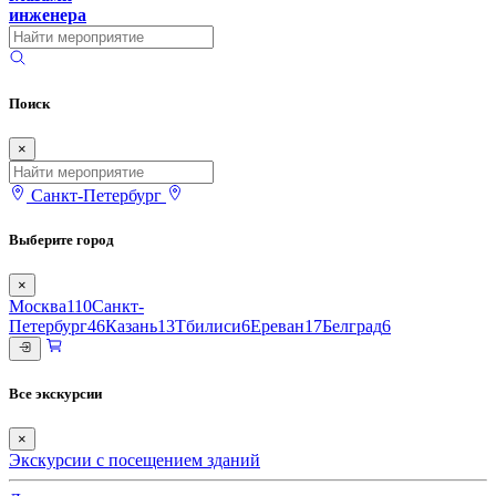
инженера
Поиск
×
Санкт-Петербург
Выберите город
×
Москва
110
Санкт-
Петербург
46
Казань
13
Тбилиси
6
Ереван
17
Белград
6
Все экскурсии
×
Экскурсии с посещением зданий