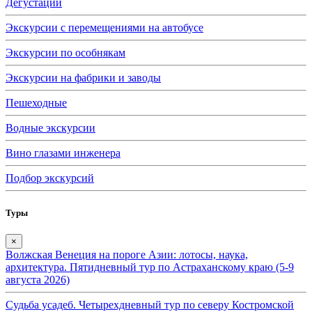
Дегустации
Экскурсии с перемещениями на автобусе
Экскурсии по особнякам
Экскурсии на фабрики и заводы
Пешеходные
Водные экскурсии
Вино глазами инженера
Подбор экскурсий
Туры
×
Волжская Венеция на пороге Азии: лотосы, наука,
архитектура. Пятидневный тур по Астраханскому краю (5-9
августа 2026)
Судьба усадеб. Четырехдневный тур по северу Костромской