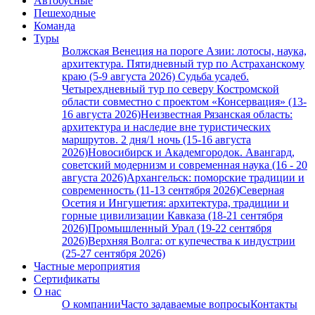
Автобусные
Пешеходные
Команда
Туры
Волжская Венеция на пороге Азии: лотосы, наука,
архитектура. Пятидневный тур по Астраханскому
краю (5-9 августа 2026)
Судьба усадеб.
Четырехдневный тур по северу Костромской
области совместно с проектом «Консервация» (13-
16 августа 2026)
Неизвестная Рязанская область:
архитектура и наследие вне туристических
маршрутов. 2 дня/1 ночь (15-16 августа
2026)
Новосибирск и Академгородок. Авангард,
советский модернизм и современная наука (16 - 20
августа 2026)
Архангельск: поморские традиции и
современность (11-13 сентября 2026)
Северная
Осетия и Ингушетия: архитектура, традиции и
горные цивилизации Кавказа (18-21 сентября
2026)
Промышленный Урал (19-22 сентября
2026)
Верхняя Волга: от купечества к индустрии
(25-27 сентября 2026)
Частные мероприятия
Сертификаты
О нас
О компании
Часто задаваемые вопросы
Контакты