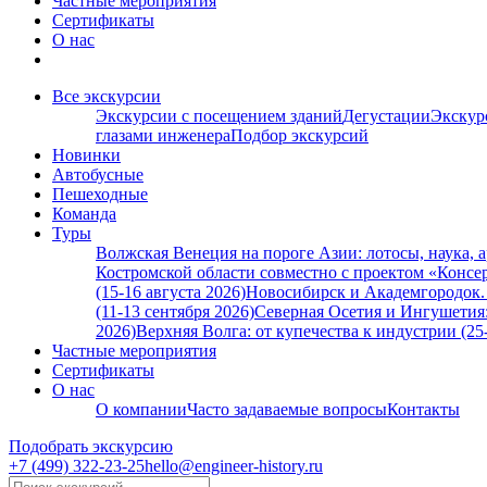
Частные мероприятия
Сертификаты
О нас
Все экскурсии
Экскурсии с посещением зданий
Дегустации
Экскур
глазами инженера
Подбор экскурсий
Новинки
Автобусные
Пешеходные
Команда
Туры
Волжская Венеция на пороге Азии: лотосы, наука, 
Костромской области совместно с проектом «Консер
(15-16 августа 2026)
Новосибирск и Академгородок. А
(11-13 сентября 2026)
Северная Осетия и Ингушетия:
2026)
Верхняя Волга: от купечества к индустрии (25
Частные мероприятия
Сертификаты
О нас
О компании
Часто задаваемые вопросы
Контакты
Подобрать экскурсию
+7 (499)
322-23-25
hello@engineer-history.ru