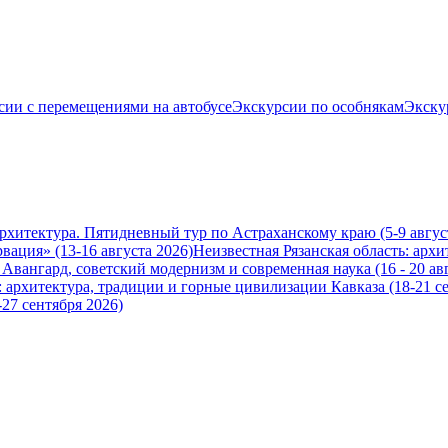
сии с перемещениями на автобусе
Экскурсии по особнякам
Экску
архитектура. Пятидневный тур по Астраханскому краю (5-9 авгус
вация» (13-16 августа 2026)
Неизвестная Рязанская область: архи
вангард, советский модернизм и современная наука (16 - 20 авг
 архитектура, традиции и горные цивилизации Кавказа (18-21 се
-27 сентября 2026)