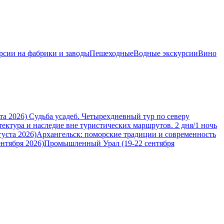
рсии на фабрики и заводы
Пешеходные
Водные экскурсии
Вино
та 2026)
Судьба усадеб. Четырехдневный тур по северу
тектура и наследие вне туристических маршрутов. 2 дня/1 ночь
уста 2026)
Архангельск: поморские традиции и современность
нтября 2026)
Промышленный Урал (19-22 сентября