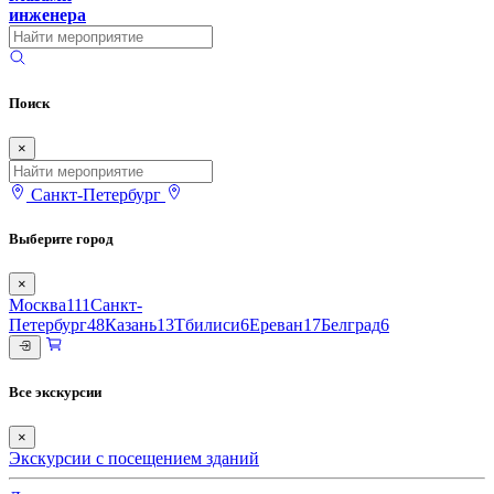
инженера
Поиск
×
Санкт-Петербург
Выберите город
×
Москва
111
Санкт-
Петербург
48
Казань
13
Тбилиси
6
Ереван
17
Белград
6
Все экскурсии
×
Экскурсии с посещением зданий