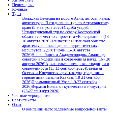
Автобусные
Пешеходные
Команда
Туры
Волжская Венеция на пороге Азии: лотосы, наука,
архитектура. Пятидневный тур по Астраханскому
краю (5-9 августа 2026)
Судьба усадеб.
Четырехдневный тур по северу Костромской
области совместно с проектом «Консервация» (13-
16 августа 2026)
Неизвестная Рязанская область:
архитектура и наследие вне туристических
маршрутов. 2 дня/1 ночь (15-16 августа
2026)
Новосибирск и Академгородок. Авангард,
советский модернизм и современная наука (16 - 20
августа 2026)
Архангельск: поморские традиции и
современность (11-13 сентября 2026)
Северная
Осетия и Ингушетия: архитектура, традиции и
горные цивилизации Кавказа (18-21 сентября
2026)
Промышленный Урал (19-22 сентября
2026)
Верхняя Волга: от купечества к индустрии
(25-27 сентября 2026)
Частные мероприятия
Сертификаты
О нас
О компании
Часто задаваемые вопросы
Контакты