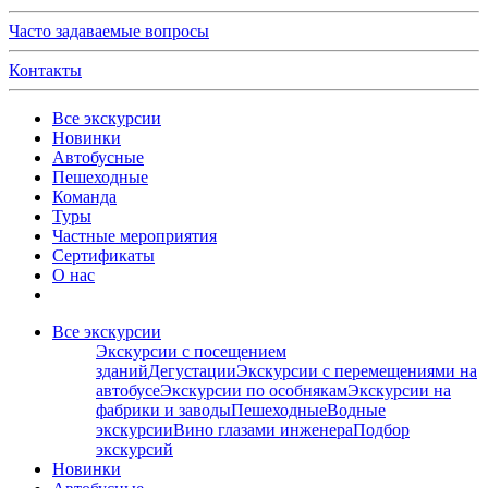
Часто задаваемые вопросы
Контакты
Все экскурсии
Новинки
Автобусные
Пешеходные
Команда
Туры
Частные мероприятия
Сертификаты
О нас
Все экскурсии
Экскурсии с посещением
зданий
Дегустации
Экскурсии с перемещениями на
автобусе
Экскурсии по особнякам
Экскурсии на
фабрики и заводы
Пешеходные
Водные
экскурсии
Вино глазами инженера
Подбор
экскурсий
Новинки