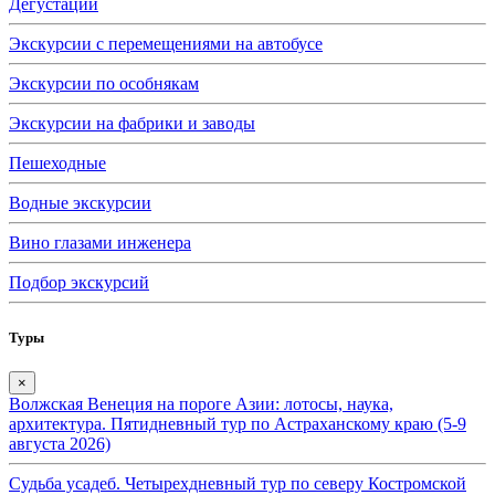
Дегустации
Экскурсии с перемещениями на автобусе
Экскурсии по особнякам
Экскурсии на фабрики и заводы
Пешеходные
Водные экскурсии
Вино глазами инженера
Подбор экскурсий
Туры
×
Волжская Венеция на пороге Азии: лотосы, наука,
архитектура. Пятидневный тур по Астраханскому краю (5-9
августа 2026)
Судьба усадеб. Четырехдневный тур по северу Костромской