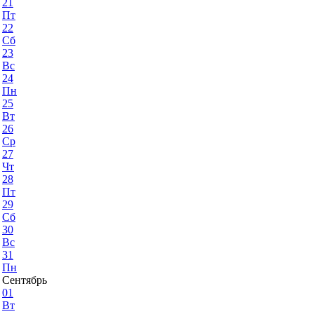
21
Пт
22
Сб
23
Вс
24
Пн
25
Вт
26
Ср
27
Чт
28
Пт
29
Сб
30
Вс
31
Пн
Сентябрь
01
Вт