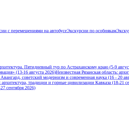
сии с перемещениями на автобусе
Экскурсии по особнякам
Экску
архитектура. Пятидневный тур по Астраханскому краю (5-9 авгус
вация» (13-16 августа 2026)
Неизвестная Рязанская область: архи
вангард, советский модернизм и современная наука (16 - 20 авг
 архитектура, традиции и горные цивилизации Кавказа (18-21 се
-27 сентября 2026)