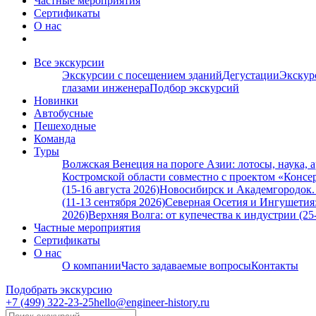
Частные мероприятия
Сертификаты
О нас
Все экскурсии
Экскурсии с посещением зданий
Дегустации
Экскур
глазами инженера
Подбор экскурсий
Новинки
Автобусные
Пешеходные
Команда
Туры
Волжская Венеция на пороге Азии: лотосы, наука, 
Костромской области совместно с проектом «Консер
(15-16 августа 2026)
Новосибирск и Академгородок. А
(11-13 сентября 2026)
Северная Осетия и Ингушетия:
2026)
Верхняя Волга: от купечества к индустрии (25
Частные мероприятия
Сертификаты
О нас
О компании
Часто задаваемые вопросы
Контакты
Подобрать экскурсию
+7 (499)
322-23-25
hello@engineer-history.ru