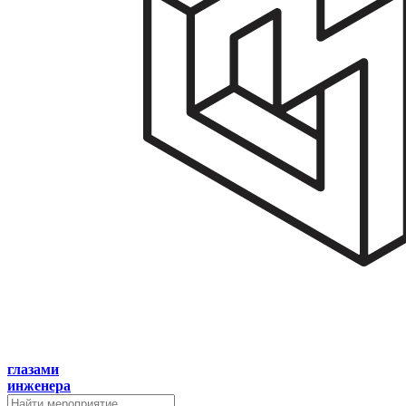
глазами
инженера