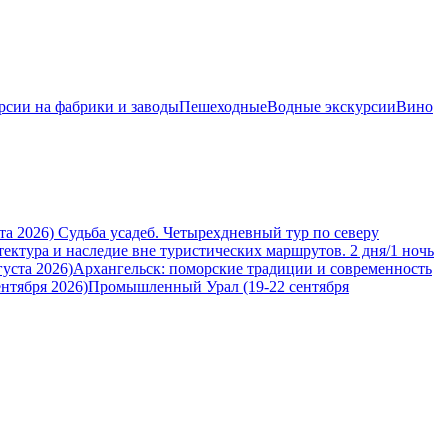
рсии на фабрики и заводы
Пешеходные
Водные экскурсии
Вино
та 2026)
Судьба усадеб. Четырехдневный тур по северу
тектура и наследие вне туристических маршрутов. 2 дня/1 ночь
уста 2026)
Архангельск: поморские традиции и современность
нтября 2026)
Промышленный Урал (19-22 сентября