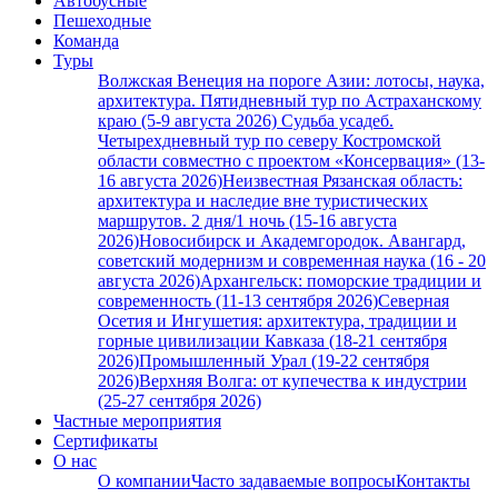
Автобусные
Пешеходные
Команда
Туры
Волжская Венеция на пороге Азии: лотосы, наука,
архитектура. Пятидневный тур по Астраханскому
краю (5-9 августа 2026)
Судьба усадеб.
Четырехдневный тур по северу Костромской
области совместно с проектом «Консервация» (13-
16 августа 2026)
Неизвестная Рязанская область:
архитектура и наследие вне туристических
маршрутов. 2 дня/1 ночь (15-16 августа
2026)
Новосибирск и Академгородок. Авангард,
советский модернизм и современная наука (16 - 20
августа 2026)
Архангельск: поморские традиции и
современность (11-13 сентября 2026)
Северная
Осетия и Ингушетия: архитектура, традиции и
горные цивилизации Кавказа (18-21 сентября
2026)
Промышленный Урал (19-22 сентября
2026)
Верхняя Волга: от купечества к индустрии
(25-27 сентября 2026)
Частные мероприятия
Сертификаты
О нас
О компании
Часто задаваемые вопросы
Контакты