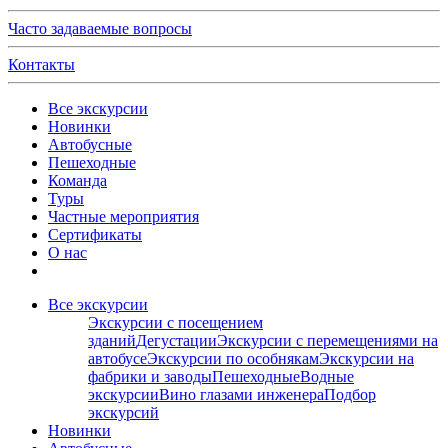
Часто задаваемые вопросы
Контакты
Все экскурсии
Новинки
Автобусные
Пешеходные
Команда
Туры
Частные мероприятия
Сертификаты
О нас
Все экскурсии
Экскурсии с посещением
зданий
Дегустации
Экскурсии с перемещениями на
автобусе
Экскурсии по особнякам
Экскурсии на
фабрики и заводы
Пешеходные
Водные
экскурсии
Вино глазами инженера
Подбор
экскурсий
Новинки