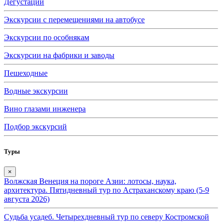
Дегустации
Экскурсии с перемещениями на автобусе
Экскурсии по особнякам
Экскурсии на фабрики и заводы
Пешеходные
Водные экскурсии
Вино глазами инженера
Подбор экскурсий
Туры
×
Волжская Венеция на пороге Азии: лотосы, наука,
архитектура. Пятидневный тур по Астраханскому краю (5-9
августа 2026)
Судьба усадеб. Четырехдневный тур по северу Костромской