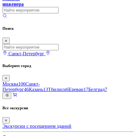
инженера
Поиск
×
Санкт-Петербург
Выберите город
×
Москва
106
Санкт-
Петербург
46
Казань
13
Тбилиси
6
Ереван
17
Белград
7
Все экскурсии
×
Экскурсии с посещением зданий