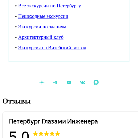
"я от инженеров" в кофейне
Avgvst Кофе на ул. Рубинштейна,
•
Все экскурсии по Петербургу
16
Вас ждет скидка 15% на напитки с собой и выпечку.
•
Пешеходные экскурсии
Продолжительность:
2 часа.
•
Экскурсии по зданиям
Где начинаем:
Набережная реки Фонтанки, 54
(у арки со
стороны набережной).
•
А
рхитектурный клуб
Где заканчиваем:
во дворах Толстовского дома.
•
Экскурсия на Витебский вокзал
Организационные моменты:
Предварительная покупка билетов обязательна. Если у
вас возникли трудности с оплатой на сайте, позвоните
нам, пожалуйста, по телефону +7 (812) 748-26-50 или
напишите в
Телеграм-чат
, и мы найдем решение.
В стоимость экскурсии включено посещение закрытых
Отзывы
парадных и музея Толстовского дома.
Часть экскурсии проходит на улице, поэтому,
пожалуйста, одевайтесь по погоде (можно взять с собой
стакан горячего кофе или термос с чаем).
Администрация оставляет за собой право отказать в