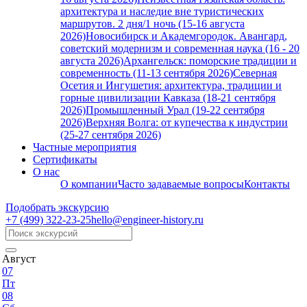
архитектура и наследие вне туристических
маршрутов. 2 дня/1 ночь (15-16 августа
2026)
Новосибирск и Академгородок. Авангард,
советский модернизм и современная наука (16 - 20
августа 2026)
Архангельск: поморские традиции и
современность (11-13 сентября 2026)
Северная
Осетия и Ингушетия: архитектура, традиции и
горные цивилизации Кавказа (18-21 сентября
2026)
Промышленный Урал (19-22 сентября
2026)
Верхняя Волга: от купечества к индустрии
(25-27 сентября 2026)
Частные мероприятия
Сертификаты
О нас
О компании
Часто задаваемые вопросы
Контакты
Подобрать экскурсию
+7 (499)
322-23-25
hello@engineer-history.ru
Август
07
Пт
08