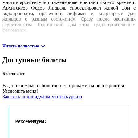
многие архитектурно-инженерные новинки своего времени.
Архитектор Федор Лидваль спроектировал жилой дом с
водопроводом, прачечной, лифтами и квартирами для
жильцов с разным состоянием. Сразу после окончания
строительства Толстовский дом стал градостроительным
феноменом.
Один из главных исследователей Толстовского дома,
инженер-гидролог Леонид Колотило, расскажет об устройстве
Читать полностью
дома всё, что знает — скучать не придется!
Доступные билеты
Во время экскурсии «Как устроен Толстовский дом» вы
увидите:
Билетов нет
интерьеры парадных;
экспозицию совсем юного музея Толстовского дома;
В данный момент билетов нет, продажи скоро откроются
технические помещения и подвал.
Уведомить меня!
Заказать индивидуальную экскурсию
А еще вы узнаете:
о планировках квартир в доходном доме;
в чем особенность Северного модерна и почему он был
популярен в Петербурге;
Рекомендуем:
как живет Толстовский дом сто лет спустя.
И получите подарок от наших партнёров
:
по кодовой фразе