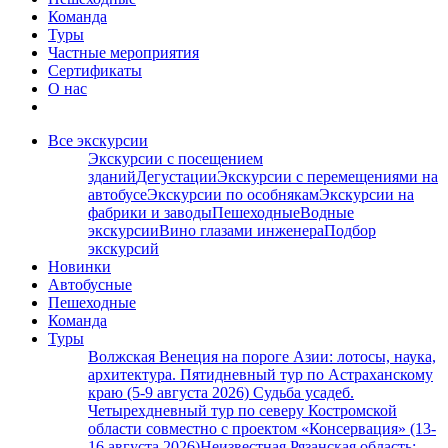
Команда
Туры
Частные мероприятия
Сертификаты
О нас
Все экскурсии
Экскурсии с посещением
зданий
Дегустации
Экскурсии с перемещениями на
автобусе
Экскурсии по особнякам
Экскурсии на
фабрики и заводы
Пешеходные
Водные
экскурсии
Вино глазами инженера
Подбор
экскурсий
Новинки
Автобусные
Пешеходные
Команда
Туры
Волжская Венеция на пороге Азии: лотосы, наука,
архитектура. Пятидневный тур по Астраханскому
краю (5-9 августа 2026)
Судьба усадеб.
Четырехдневный тур по северу Костромской
области совместно с проектом «Консервация» (13-
16 августа 2026)
Неизвестная Рязанская область: