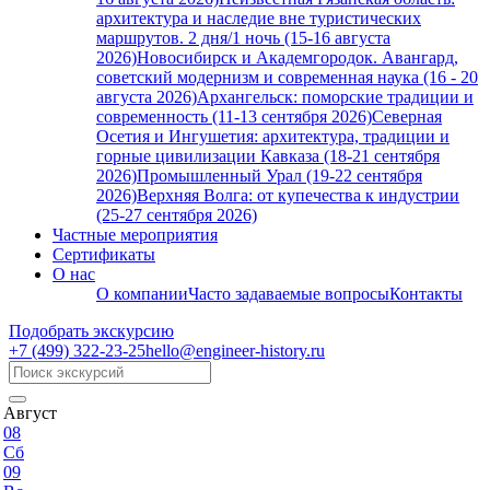
архитектура и наследие вне туристических
маршрутов. 2 дня/1 ночь (15-16 августа
2026)
Новосибирск и Академгородок. Авангард,
советский модернизм и современная наука (16 - 20
августа 2026)
Архангельск: поморские традиции и
современность (11-13 сентября 2026)
Северная
Осетия и Ингушетия: архитектура, традиции и
горные цивилизации Кавказа (18-21 сентября
2026)
Промышленный Урал (19-22 сентября
2026)
Верхняя Волга: от купечества к индустрии
(25-27 сентября 2026)
Частные мероприятия
Сертификаты
О нас
О компании
Часто задаваемые вопросы
Контакты
Подобрать экскурсию
+7 (499)
322-23-25
hello@engineer-history.ru
Август
08
Сб
09