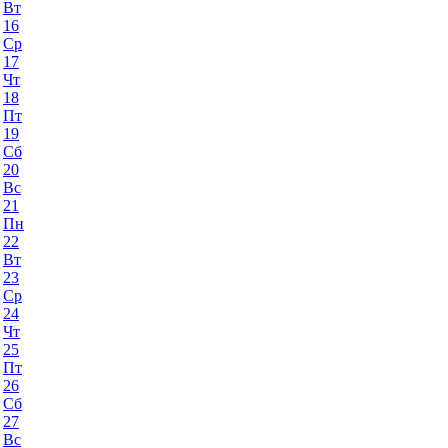
Вт
16
Ср
17
Чт
18
Пт
19
Сб
20
Вс
21
Пн
22
Вт
23
Ср
24
Чт
25
Пт
26
Сб
27
Вс