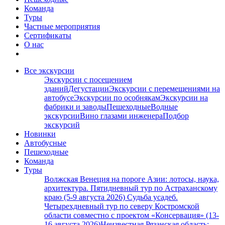
Команда
Туры
Частные мероприятия
Сертификаты
О нас
Все экскурсии
Экскурсии с посещением
зданий
Дегустации
Экскурсии с перемещениями на
автобусе
Экскурсии по особнякам
Экскурсии на
фабрики и заводы
Пешеходные
Водные
экскурсии
Вино глазами инженера
Подбор
экскурсий
Новинки
Автобусные
Пешеходные
Команда
Туры
Волжская Венеция на пороге Азии: лотосы, наука,
архитектура. Пятидневный тур по Астраханскому
краю (5-9 августа 2026)
Судьба усадеб.
Четырехдневный тур по северу Костромской
области совместно с проектом «Консервация» (13-
16 августа 2026)
Неизвестная Рязанская область: