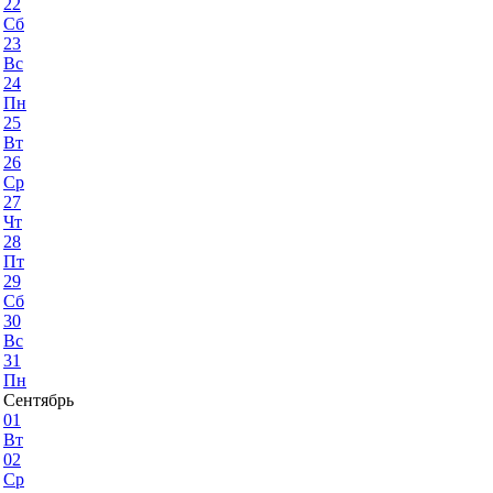
22
Сб
23
Вс
24
Пн
25
Вт
26
Ср
27
Чт
28
Пт
29
Сб
30
Вс
31
Пн
Сентябрь
01
Вт
02
Ср