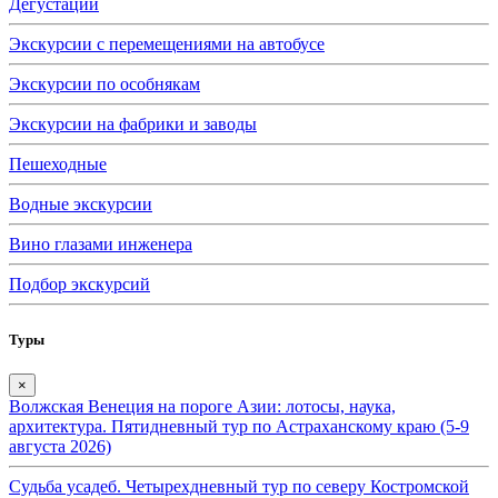
Дегустации
Экскурсии с перемещениями на автобусе
Экскурсии по особнякам
Экскурсии на фабрики и заводы
Пешеходные
Водные экскурсии
Вино глазами инженера
Подбор экскурсий
Туры
×
Волжская Венеция на пороге Азии: лотосы, наука,
архитектура. Пятидневный тур по Астраханскому краю (5-9
августа 2026)
Судьба усадеб. Четырехдневный тур по северу Костромской