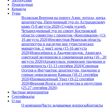
Автобусные
Пешеходные
Команда
Туры
Волжская Венеция на пороге Азии: лотосы, наука,
архитектура. Пятидневный тур по Астраханскому
краю (5-9 августа 2026)
Судьба усадеб.
Четырехдневный тур по северу Костромской
области совместно с проектом «Консервация» (13-
16 августа 2026)
Неизвестная Рязанская область:
архитектура и наследие вне туристических
маршрутов. 2 дня/1 ночь (15-16 августа
2026)
Новосибирск и Академгородок. Авангард,
советский модернизм и современная наука (16 - 20
августа 2026)
Архангельск: поморские традиции и
современность (11-13 сентября 2026)
Северная
Осетия и Ингушетия: архитектура, традиции и
горные цивилизации Кавказа (18-21 сентября
2026)
Промышленный Урал (19-22 сентября
2026)
Верхняя Волга: от купечества к индустрии
(25-27 сентября 2026)
Частные мероприятия
Сертификаты
О нас
О компании
Часто задаваемые вопросы
Контакты