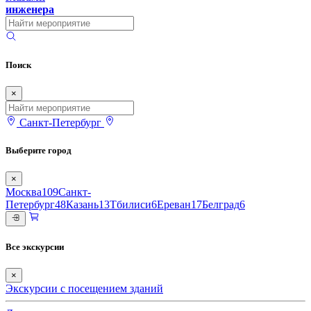
инженера
Поиск
×
Санкт-Петербург
Выберите город
×
Москва
109
Санкт-
Петербург
48
Казань
13
Тбилиси
6
Ереван
17
Белград
6
Все экскурсии
×
Экскурсии с посещением зданий